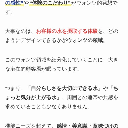
の感性”
や
“体験のこだわり”
がウォンツ的発想で
す。
大事なのは、
お客様の水を摂取する体験
を、どの
ようにデザインできるかが
ウォンツの領域
。
このウォンツ領域を細分化していくことに、大き
な潜在的顧客層が眠っています。
つまり、
「自分らしさを大切にできる水」
や
「ち
ょっと気分が上がる水」
、周囲との連帯や共感を
求めていることも少なくありません。
機能ニーズを超えて、
感情・美意識・意味づけの