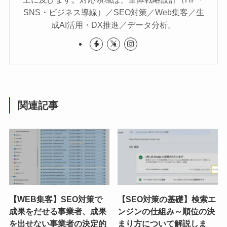
SNS・ビジネス導線）／SEO対策／Web集客／生
成AI活用・DX推進／データ分析。
関連記事
【WEB集客】SEO対策で
【SEO対策の基礎】検索エ
成果をだせる事業者、成果
ンジンの仕組み～順位の決
を出せない事業者の決定的
まり方について解説しま