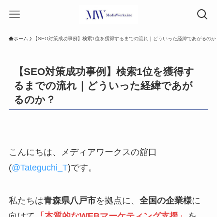
ホーム
【SEO対策成功事例】検索1位を獲得するまでの流れ｜どういった経緯であがるのか
【SEO対策成功事例】検索1位を獲得す
るまでの流れ｜どういった経緯であが
るのか？
こんにちは、メディアワークスの舘口
(
@Tateguchi_T
)です。
私たちは
青森県八戸市
を拠点に、
全国の企業様
に
向けて
「本質的なWEBマーケティング支援」
を